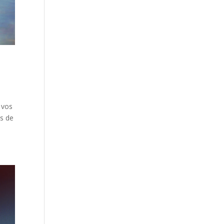
 vos
us de