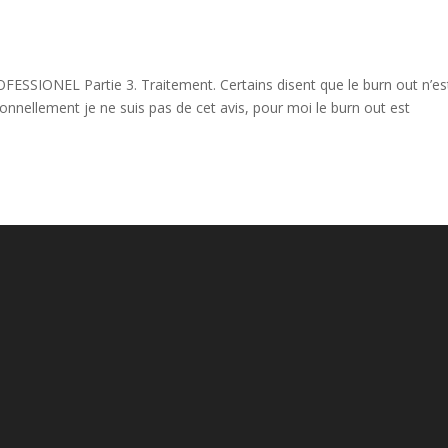
NEL Partie 3. Traitement. Certains disent que le burn out n’es
nnellement je ne suis pas de cet avis, pour moi le burn out est