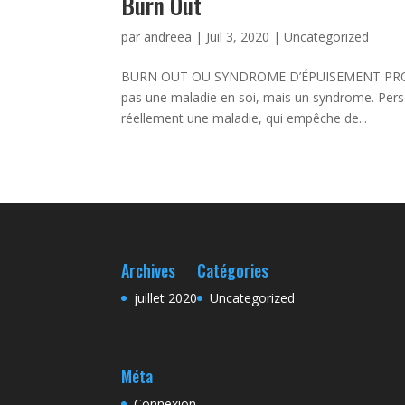
Burn Out
par
andreea
|
Juil 3, 2020
|
Uncategorized
BURN OUT OU SYNDROME D’ÉPUISEMENT PROFESSIO
pas une maladie en soi, mais un syndrome. Perso
réellement une maladie, qui empêche de...
Archives
Catégories
juillet 2020
Uncategorized
Méta
Connexion